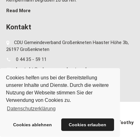
Kempermann begrüßen zu dürfen.
Read More
Kontakt
CDU Gemeindeverband Großenkneten Haaster Höhe 3b,
26197 Großenkneten
0 44 35 - 59 11
kontakt@cdu-grossenkneten.de
Cookies helfen uns bei der Bereitstellung
unserer Inhalte und Dienste. Durch die weitere
Nutzung der Webseite stimmen Sie der
Verwendung von Cookies zu.
Datenschutzerklärung
CDU Gemeindeverband Großenkneten Theme By
SKT Toothy
Cookies ablehnen
Cookies erlauben