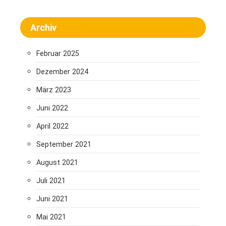
m
e
Archiv
r
i
Februar 2025
e
Dezember 2024
r
März 2023
u
Juni 2022
n
April 2022
g
September 2021
d
August 2021
e
Juli 2021
r
Juni 2021
B
Mai 2021