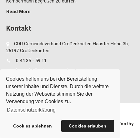
Kempermann begrüßen zu dürfen.
Read More
Kontakt
CDU Gemeindeverband Großenkneten Haaster Höhe 3b,
26197 Großenkneten
0 44 35 - 59 11
kontakt@cdu-grossenkneten.de
Cookies helfen uns bei der Bereitstellung
unserer Inhalte und Dienste. Durch die weitere
Nutzung der Webseite stimmen Sie der
Verwendung von Cookies zu.
Datenschutzerklärung
CDU Gemeindeverband Großenkneten Theme By
SKT Toothy
Cookies ablehnen
Cookies erlauben