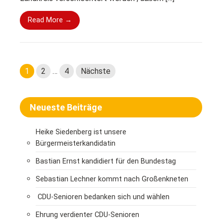
Read More →
S
1
2
…
4
Nächste
e
i
Neueste Beiträge
t
e
Heike Siedenberg ist unsere
Bürgermeisterkandidatin
n
Bastian Ernst kandidiert für den Bundestag
n
Sebastian Lechner kommt nach Großenkneten
u
CDU-Senioren bedanken sich und wählen
m
Ehrung verdienter CDU-Senioren