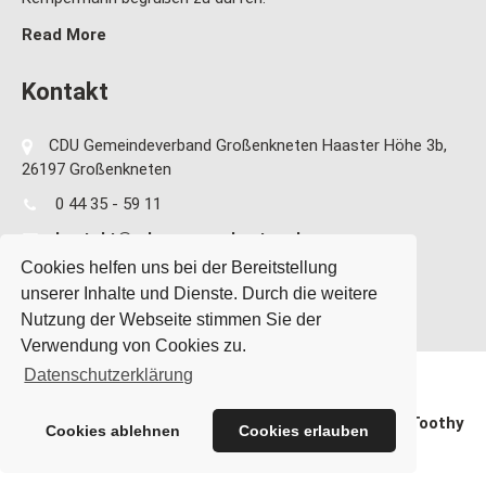
Read More
Kontakt
CDU Gemeindeverband Großenkneten Haaster Höhe 3b,
26197 Großenkneten
0 44 35 - 59 11
kontakt@cdu-grossenkneten.de
Cookies helfen uns bei der Bereitstellung
unserer Inhalte und Dienste. Durch die weitere
Nutzung der Webseite stimmen Sie der
Verwendung von Cookies zu.
Datenschutzerklärung
CDU Gemeindeverband Großenkneten Theme By
SKT Toothy
Cookies ablehnen
Cookies erlauben