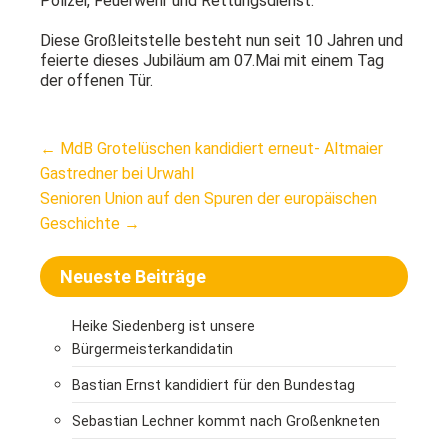
Polizei, Feuerwehr und Rettungsdienst.
Diese Großleitstelle besteht nun seit 10 Jahren und
feierte dieses Jubiläum am 07.Mai mit einem Tag
der offenen Tür.
Post
←
MdB Grotelüschen kandidiert erneut- Altmaier
navigation
Gastredner bei Urwahl
Senioren Union auf den Spuren der europäischen
Geschichte
→
Neueste Beiträge
Heike Siedenberg ist unsere
Bürgermeisterkandidatin
Bastian Ernst kandidiert für den Bundestag
Sebastian Lechner kommt nach Großenkneten